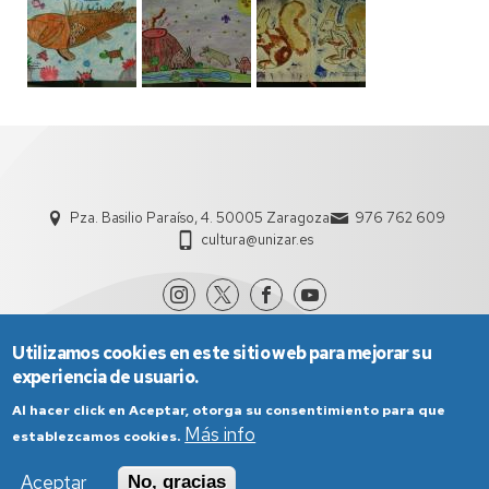
Pza. Basilio Paraíso, 4. 50005 Zaragoza
976 762 609
cultura@unizar.es
Utilizamos cookies en este sitio web para mejorar su
experiencia de usuario.
Al hacer click en Aceptar, otorga su consentimiento para que
Más info
establezcamos cookies.
Aviso Legal
Condiciones generales de uso
Aceptar
No, gracias
Política de Privacidad
Política de Cookies