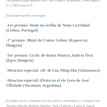
Los premios están dotados con 1.500 € para el 1er premio, 1.000€ para el
2º, y 500 € para el 3º.
El palmarés quedó como sigue:
-1er premio:
Vento na orelha
de Nuno Cortinhal
(Lisboa, Portugal)
-2º premio:
Matyi
de Csutor Gábor (Kaposvár,
Hungría)
-3er premio:
Cyclic
de
Beàta Pàntya, Andràs Örsi
(Eger, Hungría)
-Mención especial:
clic
de Lin, Ming Hui (Salamanca)
-Mención especial:
Elvira en el río Loro
de José
Villafañe (Tucumán, Argentina)
El jurado estuvo compuesto por los críticos, realizadores y cineastas Luis
Antonio Alarcón, Roberto Sánchez, Vicky Calavia y Carlos E. Gracia