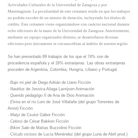
Actividades Culturales de la Universidad de Zaragoza y por
Maremagnum. La peculiaridad de este certamen reside en que los trabajos
no podrán exceder de un minuto de duración, incluyendo los títulos de
crédito. Este certamen viene organizándose con carácter nacional durante
ocho ediciones de la mano de la Universidad de Zaragoza. Anteriormente,
mediante un equipo organizador distinto, se desarrollaron diversas
ediciones pero únicamente se circunscribían al ámbito de nuestra región.
Se han presentado 89 trabajos de los que el 74% son de
procedencia española y el 26% extranjeras. Las obras extranjeras
proceden de Argentina, Colombia, Hungría, Líbano y Portugal.
·
Bajo mi piel
de Diego Adrián de Llano Ficción
·
Nautilus
de Jessica Aliaga Lavrijsen Animación
·
Querido pedagógo II
de Ana de Dios Animación
·
Elvira en el río Loro
de José Villafañe (del grupo Torrentes de
Amor) Ficción
·
Matyi
de Csutor Gábor Ficción
·
Celoso
de César Bakken Ficción
·
Bikini Sale
de Matías Buzzolino Ficción
·
Círculo vicioso
de Lucía Menéndez (del grupo Luna de Abril prod.)