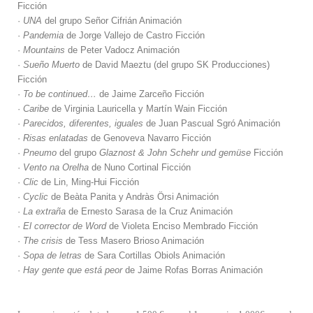
Ficción
·
UNA
del grupo Señor Cifrián Animación
·
Pandemia
de Jorge Vallejo de Castro Ficción
·
Mountains
de Peter Vadocz Animación
·
Sueño Muerto
de David Maeztu (del grupo SK Producciones)
Ficción
·
To be continued…
de Jaime Zarceño Ficción
·
Caribe
de Virginia Lauricella y Martín Wain Ficción
·
Parecidos, diferentes, iguales
de Juan Pascual Sgró Animación
·
Risas enlatadas
de Genoveva Navarro Ficción
·
Pneumo
del grupo
Glaznost & John Schehr und gemüse
Ficción
·
Vento na Orelha
de Nuno Cortinal Ficción
·
Clic
de Lin, Ming-Hui Ficción
·
Cyclic
de Beàta Panita y Andràs Örsi Animación
·
La extraña
de Ernesto Sarasa de la Cruz Animación
·
El corrector de Word
de Violeta Enciso Membrado Ficción
·
The crisis
de Tess Masero Brioso Animación
·
Sopa de letras
de Sara Cortillas Obiols Animación
·
Hay gente que está peor
de Jaime Rofas Borras Animación