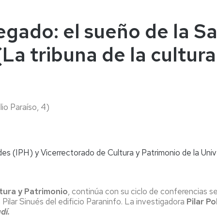
naturales
ternacional
deominuto
egado: el sueño de la Sa
La tribuna de la cultur
lio Paraíso, 4)
es (IPH) y Vicerrectorado de Cultura y Patrimonio de la Uni
tura y Patrimonio
, continúa con su ciclo de conferencias 
a Pilar Sinués del edificio Paraninfo. La investigadora
Pilar P
dí.