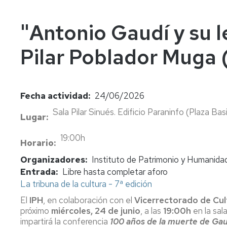
In
Vi
"Antonio Gaudí y su l
Pilar Poblador Muga (
Fecha actividad
24/06/2026
Sala Pilar Sinués. Edificio Paraninfo (Plaza Basi
Lugar
19:00h
Horario
Organizadores
Instituto de Patrimonio y Humanidad
Entrada
Libre hasta completar aforo
La tribuna de la cultura - 7ª edición
El
IPH
, en colaboración con el
Vicerrectorado de Cul
próximo
miércoles, 24 de junio
, a las
19:00h
en la sal
impartirá la conferencia
100 años de la muerte de Gau