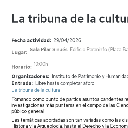
In
Vi
La tribuna de la cultu
Fecha actividad
29/04/2026
Sala Pilar Sinués
. Edificio Paraninfo (Plaza Ba
Lugar
19:00h
Horario
Organizadores
Instituto de Patrimonio y Humanidad
Entrada
Libre hasta completar aforo
La tribuna de la cultura
Tomando como punto de partida asuntos candentes relac
investigaciones más punteras en el campo de las Cien
público general.
Las temáticas abordadas son tan variadas
como las disc
Historia y la Arqueología, hasta el Derecho y la Economía