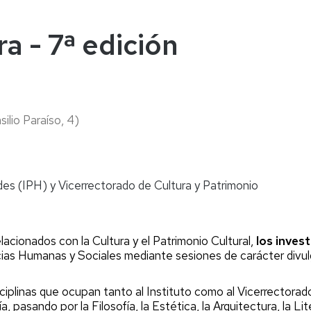
naturales
ternacional
deominuto
ra - 7ª edición
silio Paraíso, 4)
es (IPH) y Vicerrectorado de Cultura y Patrimonio
ionados con la Cultura y el Patrimonio Cultural,
los inves
cias Humanas y Sociales
mediante sesiones de carácter divu
iplinas que ocupan tanto al Instituto como al Vicerrectorado 
, pasando por la Filosofía, la Estética, la Arquitectura, la Lit