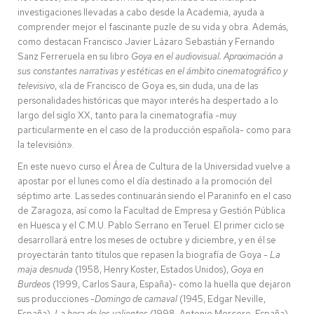
investigaciones llevadas a cabo desde la Academia, ayuda a
comprender mejor el fascinante puzle de su vida y obra. Además,
como destacan Francisco Javier Lázaro Sebastián y Fernando
Sanz Ferreruela en su libro
Goya en el audiovisual. Aproximación a
sus constantes narrativas y estéticas en el ámbito cinematográfico y
televisivo
, «la de Francisco de Goya es, sin duda, una de las
personalidades históricas que mayor interés ha despertado a lo
largo del siglo XX, tanto para la cinematografía -muy
particularmente en el caso de la producción española- como para
la televisión».
En este nuevo curso el Área de Cultura de la Universidad vuelve a
apostar por el lunes como el día destinado a la promoción del
séptimo arte. Las sedes continuarán siendo el Paraninfo en el caso
de Zaragoza, así como la Facultad de Empresa y Gestión Pública
en Huesca y el C.M.U. Pablo Serrano en Teruel. El primer ciclo se
desarrollará entre los meses de octubre y diciembre, y en él se
proyectarán tanto títulos que repasen la biografía de Goya -
La
maja desnuda
(1958, Henry Koster, Estados Unidos),
Goya en
Burdeos
(1999, Carlos Saura, España)- como la huella que dejaron
sus producciones -
Domingo de carnaval
(1945, Edgar Neville,
España),
La hora de los valientes
(1998, Antonio Mercero, España)-.