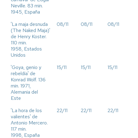
Neville. 83 min.
1945, España
'La maja desnuda
08/11
08/11
08/11
(The Naked Maja)'
de Henry Koster.
110 min.
1958, Estados
Unidos
'Goya, genio y
15/11
15/11
15/11
rebeldía' de
Konrad Wolf. 136
min. 1971,
Alemania del
Este
'La hora de los
22/11
22/11
22/11
valientes' de
Antonio Mercero.
117 min.
1998, España