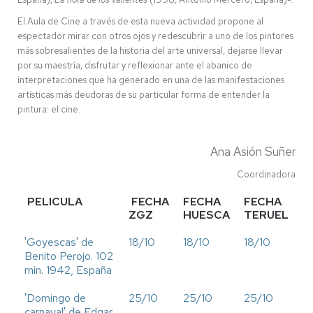
El Aula de Cine a través de esta nueva actividad propone al
espectador mirar con otros ojos y redescubrir a uno de los pintores
más sobresalientes de la historia del arte universal, dejarse llevar
por su maestría, disfrutar y reflexionar ante el abanico de
interpretaciones que ha generado en una de las manifestaciones
artísticas más deudoras de su particular forma de entender la
pintura: el cine.
Ana Asión Suñer
Coordinadora
PELICULA
FECHA
FECHA
FECHA
ZGZ
HUESCA
TERUEL
'Goyescas' de
18/10
18/10
18/10
Benito Perojo. 102
min. 1942, España
'Domingo de
25/10
25/10
25/10
carnaval' de Edgar