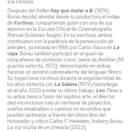
a la censura.
Después del thriller
Hay que matar a B.
(1974),
Borau decidió abordar desde su productora el rodaje
de
Furtivos
, compartiendo guion con uno de sus
alumnos en la Escuela Oficial de Cinematografía:
Manuel Gutiérrez Aragón. En su escritura, ambos
continuaron con la parábola de la persecución de
animales, ya iniciada en 1966 por Carlos Saura en
La
caza
. Borau también participó en el guion de
compañeros de profesión como Jaime de Armiñán (
Mi
querida señorita
, 1972), demostrando en ambas
facetas un dominio sobresaliente del lenguaje fílmico.
Su trayectoria continuó durante la segunda mitad de
los años setenta con
La Sabina
(1979) hasta llegar
en el año 2000 a rodar su último trabajo,
Leo
. Pese a
su ardua tarea a favor del séptimo arte, el director
dejó inconclusos casi un centenar de proyectos,
sueños irrealizables o caminos no recorridos que
pueden rastrearse a través del último libro del
historiador y crítico Carlos F. Heredero,
Iceberg Borau.
La voz oculta de un cineasta
(2023).