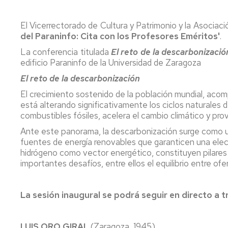
El Vicerrectorado de Cultura y Patrimonio y la Asocia
del Paraninfo: Cita con los Profesores Eméritos'
.
La conferencia titulada
El reto de la descarbonizació
edificio Paraninfo de la Universidad de Zaragoza
El reto de la descarbonización
El crecimiento sostenido de la población mundial, acom
está alterando significativamente los ciclos naturales 
combustibles fósiles, acelera el cambio climático y prov
Ante este panorama, la descarbonización surge como un 
fuentes de energía renovables que garanticen una electr
hidrógeno como vector energético, constituyen pilare
importantes desafíos, entre ellos el equilibrio entre of
La sesión inaugural se podrá seguir en directo a 
LUIS ORO GIRAL
(Zaragoza, 1945)