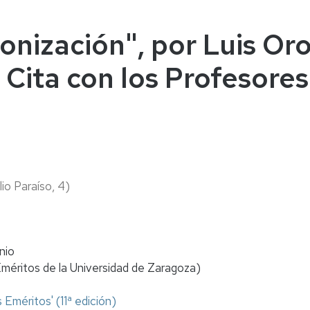
naturales
ternacional
deominuto
onización", por Luis Oro 
 Cita con los Profesores
lio Paraíso, 4)
nio
éritos de la Universidad de Zaragoza)
 Eméritos' (11ª edición)