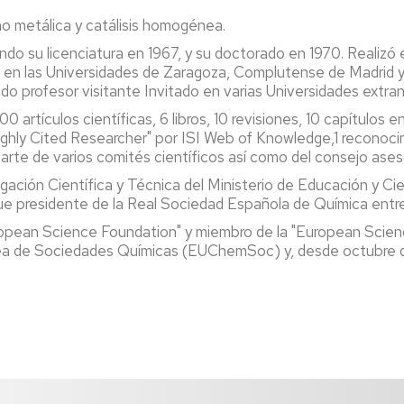
no metálica y catálisis homogénea.
ndo su licenciatura en 1967, y su doctorado en 1970. Realiz
s en las Universidades de Zaragoza, Complutense de Madrid
do profesor visitante Invitado en varias Universidades extran
artículos científicas, 6 libros, 10 revisiones, 10 capítulos e
"Highly Cited Researcher" por ISI Web of Knowledge,1 reconoc
parte de varios comités científicos así como del consejo ases
gación Científica y Técnica del Ministerio de Educación y Ci
 Fue presidente de la Real Sociedad Española de Química entr
uropean Science Foundation" y miembro de la "European Scie
pea de Sociedades Químicas (EUChemSoc) y, desde octubre d