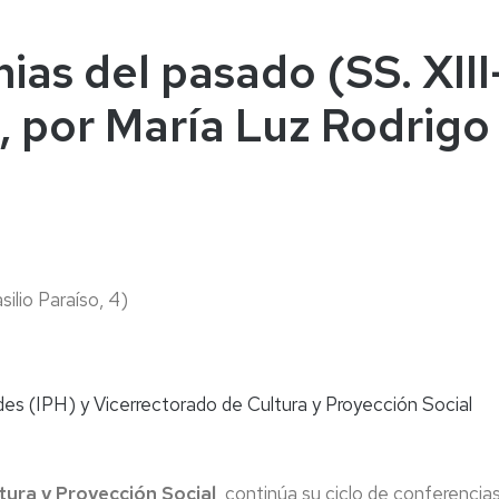
naturales
ternacional
deominuto
ias del pasado (SS. XIII
", por María Luz Rodrigo
silio Paraíso, 4)
es (IPH) y Vicerrectorado de Cultura y Proyección Social
tura y Proyección Social
, continúa su ciclo de conferencia