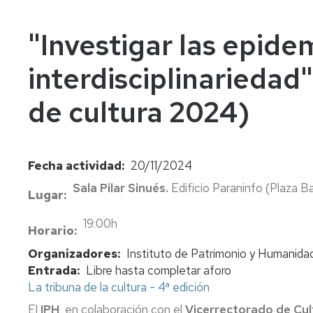
In
Vi
"Investigar las epidem
interdisciplinariedad
de cultura 2024)
Fecha actividad
20/11/2024
Sala Pilar Sinués.
Edificio Paraninfo (Plaza Ba
Lugar
19:00h
Horario
Organizadores
Instituto de Patrimonio y Humanidad
Entrada
Libre hasta completar aforo
La tribuna de la cultura - 4ª edición
El
IPH
, en colaboración con el
Vicerrectorado de Cul