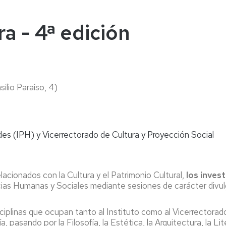
naturales
ternacional
deominuto
ra - 4ª edición
silio Paraíso, 4)
es (IPH) y Vicerrectorado de Cultura y Proyección Social
ionados con la Cultura y el Patrimonio Cultural,
los inves
cias Humanas y Sociales
mediante sesiones de carácter divu
iplinas que ocupan tanto al Instituto como al Vicerrectorado 
, pasando por la Filosofía, la Estética, la Arquitectura, la Lit