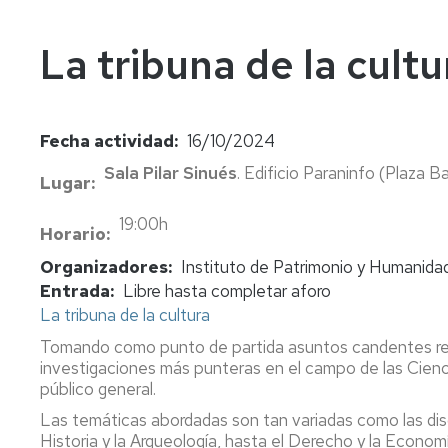
In
Vi
La tribuna de la cultu
Fecha actividad
16/10/2024
Sala Pilar Sinués
. Edificio Paraninfo (Plaza Ba
Lugar
19:00h
Horario
Organizadores
Instituto de Patrimonio y Humanidad
Entrada
Libre hasta completar aforo
La tribuna de la cultura
Tomando como punto de partida asuntos candentes relac
investigaciones más punteras en el campo de las Cien
público general.
Las temáticas abordadas son tan variadas
como las disc
Historia y la Arqueología, hasta el Derecho y la Economía