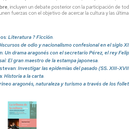
ibre
, incluyen un debate posterior con la participación de to
unen fuerzas con el objetivo de acercar la cultura y las últi
tos
:
Literatura ? Ficción
.
iscursos de odio y nacionalismo confesional en el siglo X
n
:
Un drama aragonés con el secretario Pérez, el rey Felipe
sai
:
El gran maestro de la estampa japonesa
.
Estevan
:
Investigar las epidemias del pasado (SS. XIII-XVII
a
:
Historia a la carta
.
irineo aragonés, naturaleza y turismo a través de los follet