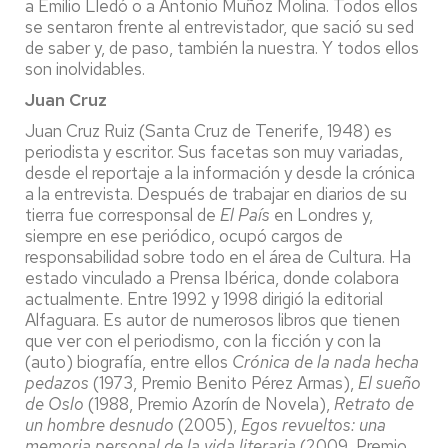
a Emilio Lledó o a Antonio Muñoz Molina. Todos ellos
se sentaron frente al entrevistador, que sació su sed
de saber y, de paso, también la nuestra. Y todos ellos
son inolvidables.
Juan Cruz
Juan Cruz Ruiz (Santa Cruz de Tenerife, 1948) es
periodista y escritor. Sus facetas son muy variadas,
desde el reportaje a la información y desde la crónica
a la entrevista. Después de trabajar en diarios de su
tierra fue corresponsal de
El País
en Londres y,
siempre en ese periódico, ocupó cargos de
responsabilidad sobre todo en el área de Cultura. Ha
estado vinculado a Prensa Ibérica, donde colabora
actualmente. Entre 1992 y 1998 dirigió la editorial
Alfaguara. Es autor de numerosos libros que tienen
que ver con el periodismo, con la ficción y con la
(auto) biografía, entre ellos
Crónica de la nada hecha
pedazos
(1973, Premio Benito Pérez Armas),
El sueño
de Oslo
(1988, Premio Azorín de Novela),
Retrato de
un hombre desnudo
(2005),
Egos revueltos: una
memoria personal de la vida literaria
(2009, Premio