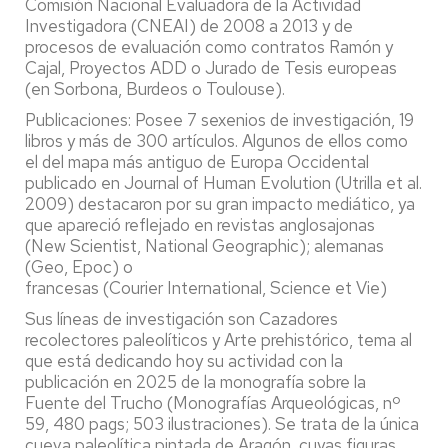
Comisión Nacional Evaluadora de la Actividad
Investigadora (CNEAI) de 2008 a 2013 y de
procesos de evaluación como contratos Ramón y
Cajal, Proyectos ADD o Jurado de Tesis europeas
(en Sorbona, Burdeos o Toulouse).
Publicaciones: Posee 7 sexenios de investigación, 19
libros y más de 300 artículos. Algunos de ellos como
el del mapa más antiguo de Europa Occidental
publicado en Journal of Human Evolution (Utrilla et al.
2009) destacaron por su gran impacto mediático, ya
que apareció reflejado en revistas anglosajonas
(New Scientist, National Geographic); alemanas
(Geo, Epoc) o
francesas (Courier International, Science et Vie)
Sus líneas de investigación son Cazadores
recolectores paleolíticos y Arte prehistórico, tema al
que está dedicando hoy su actividad con la
publicación en 2025 de la monografía sobre la
Fuente del Trucho (Monografías Arqueológicas, nº
59, 480 pags; 503 ilustraciones). Se trata de la única
cueva paleolítica pintada de Aragón, cuyas figuras