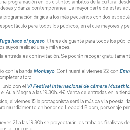
 una programación en los distintos ámbitos de la cultura: des
andesas y danza contemporánea. La mayor parte de estas activ
una programación dirigida a los más pequeños con dos espectá
 espectáculo para todos los públicos, en el que mayores y pe
Tuga hace el payaso
:
títeres de guante para todos los públic
s suyos realidad una y mil veces.
 la entrada es con invitación. Se podrán recoger gratuitamente
unio con la banda
Monkayo
. Continuará el viernes 22 con
Emm
completar aforo.
 junio con el
VI Festival Internacional de cámara Musethic
el Aula Magna a las 19.30h. 4€ Venta de entradas en la tienda
ca, el viernes 15 la protagonista será la música y la poesía i
ra mundialmente en honor de Leopold Bloom, personaje prin
 jueves 21 a las 19.30h se proyectarán los trabajos finalistas de
ajos a concurso.