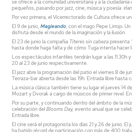
se ofrece a la comunidad universitaria y a la ciudadanía
pequeños, pasando por jazz, cine, música y poesía irl
Por vez primera, el Vicerrectorado de Cultura ofrece 
El 9 de junio,
Magieando
, con el mago Pepe Lirrojo. Un
disfruta desde el mundo de la imaginación y la ilusión.
El 23 de junio la compañía
Títeres sin cabeza
presenta
hasta donde haga falta y de cómo Tuga intenta hacer lo
Los espectáculos infantiles tendrán lugar a las 11.30h y
20 al 23 de junio respectivamente.
El jazz abre la programación del patio el viernes 8 de j
Terraza-bar abierta desde las 19h. Entrada libre hasta 
La música clásica también tiene su lugar el jueves 14 de
Mozart y Dvorak a cargo de músicos de primer nivel. En 
Por su parte, y continuando dentro del ámbito de la músi
celebración del
Blooms Day,
evento anual que se celeb
Entrada libre.
El cine será el protagonista los días 21 y 26 de junio. El
ha batido récord de participación con más de 400 trab