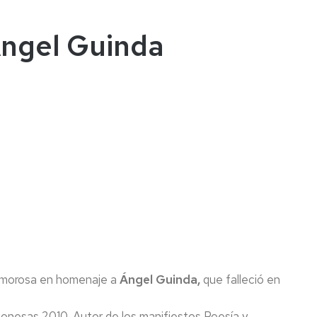
 Ángel Guinda
 amorosa en homenaje a
Ángel Guinda,
que falleció en
gonesas 2010. Autor de los manifiestos Poesía y