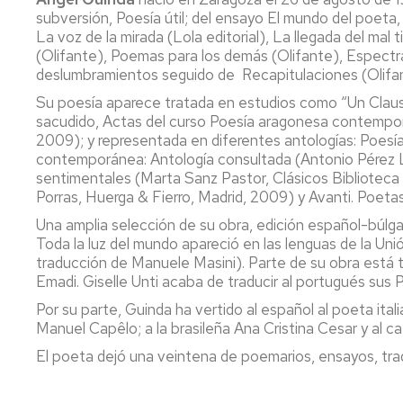
subversión, Poesía útil; del ensayo El mundo del poeta,
La voz de la mirada (Lola editorial), La llegada del mal 
(Olifante), Poemas para los demás (Olifante), Espectral
deslumbramientos seguido de Recapitulaciones (Olifante)
Su poesía aparece tratada en estudios como “Un Claust
sacudido, Actas del curso Poesía aragonesa contemporá
2009); y representada en diferentes antologías: Poes
contemporánea: Antología consultada (Antonio Pérez La
sentimentales (Marta Sanz Pastor, Clásicos Biblioteca
Porras, Huerga & Fierro, Madrid, 2009) y Avanti. Poet
Una amplia selección de su obra, edición español-búlga
Toda la luz del mundo apareció en las lenguas de la Unió
traducción de Manuele Masini). Parte de su obra está 
Emadi. Giselle Unti acaba de traducir al portugués sus
Por su parte, Guinda ha vertido al español al poeta i
Manuel Capêlo; a la brasileña Ana Cristina Cesar y al c
El poeta dejó una veintena de poemarios, ensayos, tra