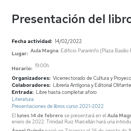
In
Vi
Presentación del libro
Fecha actividad
14/02/2022
Aula Magna
. Edificio Paraninfo (Plaza Basilio
Lugar
19:00h
Horario
Organizadores
Vicerrectorado de Cultura y Proyecc
Colaboradores
Librería Antígona y Editorial Olifant
Entrada
Libre hasta completar aforo
Literatura
Presentaciones de libros curso 2021-2022
El
lunes 14 de febrero
se presentará en el
Aula Mag
enero de 2022.
Trinidad Ruiz Marcellán hará una introd
Ángel Guinda
nació en Zaragoza el 26 de agosto de 1