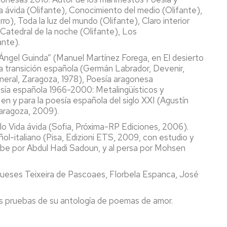
da ávida (Olifante), Conocimiento del medio (Olifante),
ro), Toda la luz del mundo (Olifante), Claro interior
 Catedral de la noche (Olifante), Los
ante).
Ángel Guinda” (Manuel Martínez Forega, en El desierto
a transición española (Germán Labrador, Devenir,
neral, Zaragoza, 1978), Poesía aragonesa
esía española 1966-2000: Metalingüísticos y
n y para la poesía española del siglo XXI (Agustín
Zaragoza, 2009).
lo Vida ávida (Sofia, Próxima-RP Ediciones, 2006).
añol-italiano (Pisa, Edizioni ETS, 2009, con estudio y
abe por Abdul Hadi Sadoun, y al persa por Mohsen
ugueses Teixeira de Pascoaes, Florbela Espanca, José
s pruebas de su antología de poemas de amor.