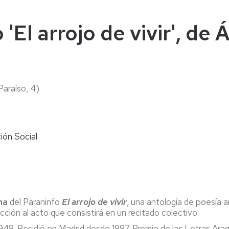
naturales
ternacional
deominuto
 'El arrojo de vivir', de
 Paraíso, 4)
ión Social
e
na
del Paraninfo
El arrojo de vivir
, una antología de poesía
ucción al acto que consistirá en un
recitado colectivo.
948. Residió en Madrid desde 1987. Premio de las Letras Ara