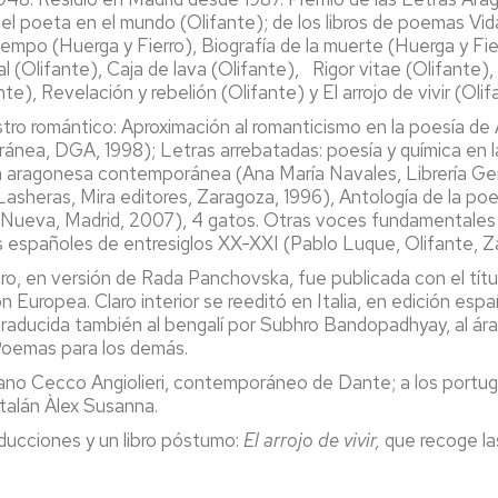
 el poeta en el mundo (Olifante); de los libros de poemas Vi
tiempo (Huerga y Fierro), Biografía de la muerte (Huerga y Fier
 (Olifante), Caja de lava (Olifante), Rigor vitae (Olifante),
, Revelación y rebelión (Olifante) y El arrojo de vivir (Olif
ro romántico: Aproximación al romanticismo en la poesía de 
nea, DGA, 1998); Letras arrebatadas: poesía y química en l
ía aragonesa contemporánea (Ana María Navales, Librería Ge
sheras, Mira editores, Zaragoza, 1996), Antología de la po
 Nueva, Madrid, 2007), 4 gatos. Otras voces fundamentales e
as españoles de entresiglos XX-XXI (Pablo Luque, Olifante, 
ro, en versión de Rada Panchovska, fue publicada con el títu
n Europea. Claro interior se reeditó en Italia, en edición esp
traducida también al bengalí por Subhro Bandopadhyay, al ár
 Poemas para los demás.
taliano Cecco Angiolieri, contemporáneo de Dante; a los port
atalán Àlex Susanna.
ducciones y un libro póstumo:
El arrojo de vivir,
que recoge la