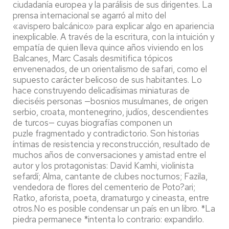
ciudadanía europea y la parálisis de sus dirigentes. La
prensa internacional se agarró al mito del
«avispero balcánico» para explicar algo en apariencia
inexplicable. A través de la escritura, con la intuición y
empatía de quien lleva quince años viviendo en los
Balcanes, Marc Casals desmitifica tópicos
envenenados, de un orientalismo de safari, como el
supuesto carácter belicoso de sus habitantes. Lo
hace construyendo delicadísimas miniaturas de
dieciséis personas —bosnios musulmanes, de origen
serbio, croata, montenegrino, judíos, descendientes
de turcos— cuyas biografías componen un
puzle fragmentado y contradictorio. Son historias
íntimas de resistencia y reconstrucción, resultado de
muchos años de conversaciones y amistad entre el
autor y los protagonistas: David Kamhi, violinista
sefardí; Alma, cantante de clubes nocturnos; Fazila,
vendedora de flores del cementerio de Poto?ari;
Ratko, aforista, poeta, dramaturgo y cineasta, entre
otros.No es posible condensar un país en un libro. *La
piedra permanece *intenta lo contrario: expandirlo.