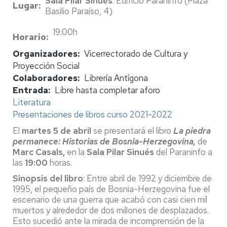
Sala Pilar Sinués
. Edificio Paraninfo (Plaza
Lugar
Basilio Paraíso, 4)
19:00h
Horario
Organizadores
Vicerrectorado de Cultura y
Proyección Social
Colaboradores
Librería Antígona
Entrada
Libre hasta completar aforo
Literatura
Presentaciones de libros curso 2021-2022
El
martes 5 de abril
se presentará el libro
L
a piedra
permanece: Historias de Bosnia-Herzegovina,
de
Marc Casals,
en la
Sala Pilar Sinués
del Paraninfo a
las
19:00
horas.
Sinopsis del libro
: Entre abril de 1992 y diciembre de
1995, el pequeño país de
Bosnia-Herzegovina fue el
escenario de una guerra que acabó con casi cien mil
muertos y alrededor de dos millones de desplazados.
Esto sucedió ante la mirada de incomprensión de la