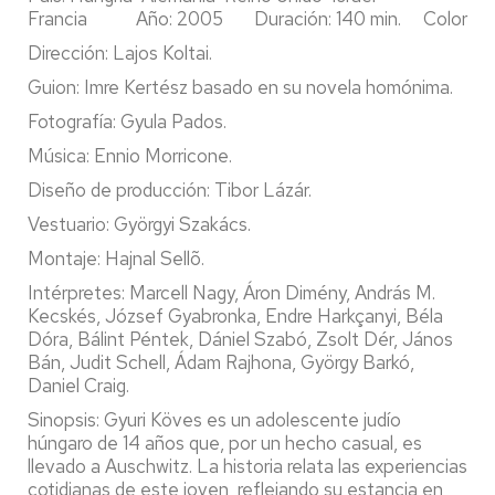
Francia Año: 2005 Duración: 140 min. Color
Dirección: Lajos Koltai.
Guion: Imre Kertész basado en su novela homónima.
Fotografía: Gyula Pados.
Música: Ennio Morricone.
Diseño de producción: Tibor Lázár.
Vestuario: Györgyi Szakács.
Montaje: Hajnal Sellõ.
Intérpretes: Marcell Nagy, Áron Dimény, András M.
Kecskés, József Gyabronka, Endre Harkçanyi, Béla
Dóra, Bálint Péntek, Dániel Szabó, Zsolt Dér, János
Bán, Judit Schell, Ádam Rajhona, György Barkó,
Daniel Craig.
Sinopsis: Gyuri Köves es un adolescente judío
húngaro de 14 años que, por un hecho casual, es
llevado a Auschwitz. La historia relata las experiencias
cotidianas de este joven, reflejando su estancia en