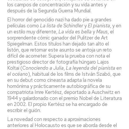
los campos de concentración y su vida antes y
después de la Segunda Guerra Mundial.
El horror del genocidio nazi ha dado pie a grandes
películas como
La lista de Schindler
y
El pianista
, y en
un estilo muy diferente,
La vida es bella
y
Maus
, el
sorprendente cómic ganador del Pulitzer de Art
Spiegelman. Estos títulos han dejado tan alto el
listón, que retomar este asunto se antoja un reto
difícil de acometer. Supera la prueba con nota el
prestigioso director de fotografía húngaro Lajos
Koltai (
Conociendo a Julia
,
La leyenda del pianista en
el océano
), habitual de los films de István Szabó, que
en su debut como cineasta adapta la novela
homónima y prácticamente autobiográfica de su
compatriota Imre Kertész, deportado a Auschwitz en
1944 y galardonado con el premio Nobel de Literatura
en 2002. El propio Kertész se ha encargado de
escribir el guión.
La novedad con respecto a aproximaciones
anteriores al Holocausto es que se aborda desde el