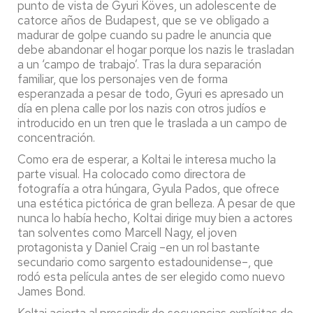
punto de vista de Gyuri Köves, un adolescente de
catorce años de Budapest, que se ve obligado a
madurar de golpe cuando su padre le anuncia que
debe abandonar el hogar porque los nazis le trasladan
a un ‘campo de trabajo’. Tras la dura separación
familiar, que los personajes ven de forma
esperanzada a pesar de todo, Gyuri es apresado un
día en plena calle por los nazis con otros judíos e
introducido en un tren que le traslada a un campo de
concentración.
Como era de esperar, a Koltai le interesa mucho la
parte visual. Ha colocado como directora de
fotografía a otra húngara, Gyula Pados, que ofrece
una estética pictórica de gran belleza. A pesar de que
nunca lo había hecho, Koltai dirige muy bien a actores
tan solventes como Marcell Nagy, el joven
protagonista y Daniel Craig –en un rol bastante
secundario como sargento estadounidense–, que
rodó esta película antes de ser elegido como nuevo
James Bond.
Koltai acierta al prescindir de secuencias explícitas de