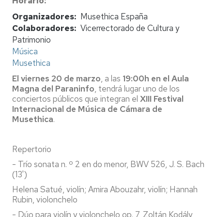
Horario
Organizadores
Musethica España
Colaboradores
Vicerrectorado de Cultura y
Patrimonio
Música
Musethica
El viernes 20 de marzo
, a las
19:00h en el Aula
Magna del Paraninfo
, tendrá lugar uno de los
conciertos públicos que integran el
XIII Festival
Internacional de Música de Cámara de
Musethica
.
Repertorio
- Trío sonata n. º 2 en do menor, BWV 526, J. S. Bach
(13')
Helena Satué, violín; Amira Abouzahr, violín; Hannah
Rubin, violonchelo
- Dúo para violín y violonchelo op. 7, Zoltán Kodály