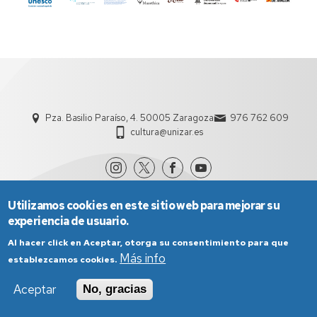
Pza. Basilio Paraíso, 4. 50005 Zaragoza
976 762 609
cultura@unizar.es
Utilizamos cookies en este sitio web para mejorar su
experiencia de usuario.
Al hacer click en Aceptar, otorga su consentimiento para que
Más info
establezcamos cookies.
Aviso Legal
Condiciones generales de uso
Aceptar
No, gracias
Política de Privacidad
Política de Cookies
Política de Accesibilidad