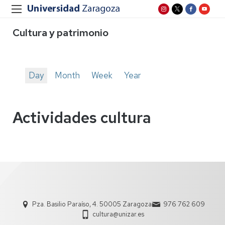
Cultura y patrimonio
Day
Month
Week
Year
Solapas
principales
Actividades cultura
Pza. Basilio Paraíso, 4. 50005 Zaragoza
976 762 609
cultura@unizar.es