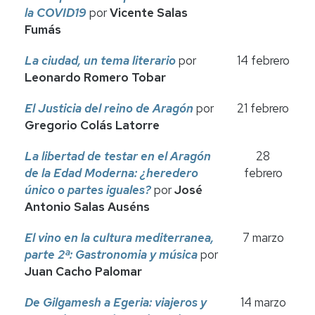
la COVID19
por
Vicente Salas
Fumás
La ciudad, un tema literario
por
14 febrero
Leonardo Romero Tobar
El Justicia del reino de Aragón
por
21 febrero
Gregorio Colás Latorre
La libertad de testar en el Aragón
28
de la Edad Moderna: ¿heredero
febrero
único o partes iguales?
por
José
Antonio Salas Auséns
El vino en la cultura mediterranea,
7 marzo
parte 2ª: Gastronomia y
música
por
Juan Cacho Palomar
De Gilgamesh a Egeria: viajeros y
14 marzo