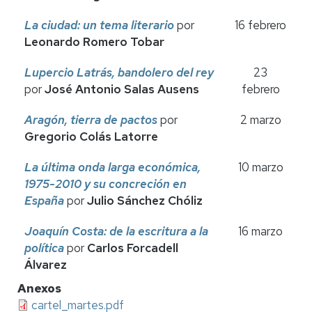
La ciudad: un tema literario
por
16 febrero
Leonardo Romero Tobar
Lupercio Latrás, bandolero del rey
23
por
José Antonio Salas Ausens
febrero
Aragón, tierra de pactos
por
2 marzo
Gregorio Colás Latorre
La última onda larga económica,
10 marzo
1975-2010 y su concreción en
España
por
Julio Sánchez Chóliz
Joaquín Costa: de la escritura a la
16 marzo
política
por
Carlos Forcadell
Álvarez
Anexos
cartel_martes.pdf