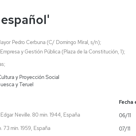
naturales
ternacional
deominuto
 español'
Mayor Pedro Cerbuna (C/ Domingo Miral, s/n);
 Empresa y Gestión Pública (Plaza de la Constitución, 1);
as;
Cultura y Proyección Social
uesca y Teruel
Fecha 
 Edgar Neville. 80 min. 1944, España
06/11
. 73 min. 1959, España
07/11