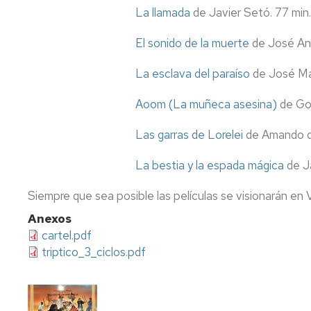
La llamada
de Javier Setó. 77 min
El sonido de la muerte
de José Ant
La esclava del paraíso
de José Mar
Aoom (La muñeca asesina)
de Gon
Las garras de Lorelei
de Amando de
La bestia y la espada mágica
de J
Siempre que sea posible las películas se visionarán en V
Anexos
cartel.pdf
triptico_3_ciclos.pdf