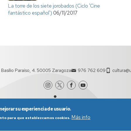
La torre de los siete jorobados (Ciclo 'Cine
fantástico español')
06/11/2017
 Basilio Paraíso, 4. 50005 Zaragoza
976 762 609
cultura@u
mejorar su experiencia de usuario.
Más info
iento para que establezcamos cookies.
nes generales de uso
Política de Privacidad
Política de Cookies