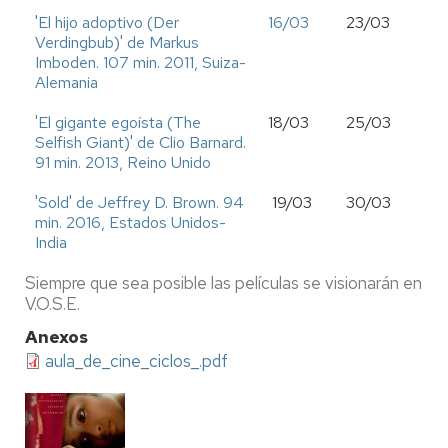
'El hijo adoptivo (Der
16/03
23/03
Verdingbub)' de Markus
Imboden. 107 min. 2011, Suiza-
Alemania
'El gigante egoísta (The
18/03
25/03
Selfish Giant)' de Clio Barnard.
91 min. 2013, Reino Unido
'Sold' de Jeffrey D. Brown. 94
19/03
30/03
min. 2016, Estados Unidos-
India
Siempre que sea posible las películas se visionarán en
V.O.S.E.
Anexos
aula_de_cine_ciclos_.pdf