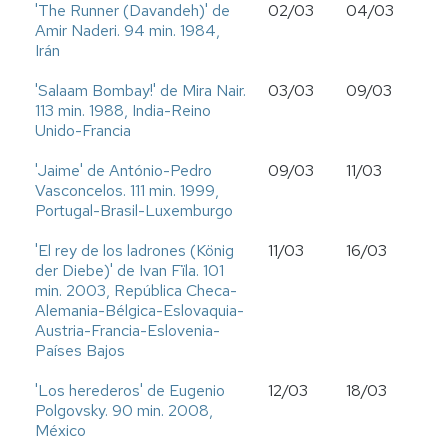
'The Runner (Davandeh)' de
02/03
04/03
Amir Naderi. 94 min. 1984,
Irán
'Salaam Bombay!' de Mira Nair.
03/03
09/03
113 min. 1988, India-Reino
Unido-Francia
'Jaime' de António-Pedro
09/03
11/03
Vasconcelos. 111 min. 1999,
Portugal-Brasil-Luxemburgo
'El rey de los ladrones (König
11/03
16/03
der Diebe)' de Ivan Fïla. 101
min. 2003, República Checa-
Alemania-Bélgica-Eslovaquia-
Austria-Francia-Eslovenia-
Países Bajos
'Los herederos' de Eugenio
12/03
18/03
Polgovsky. 90 min. 2008,
México