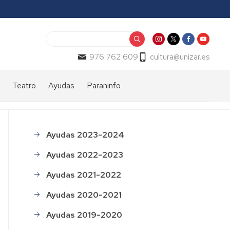
Buscar
976 762 609
cultura@unizar.es
Teatro
Ayudas
Paraninfo
Muestra
Programa
Historia
al
de
de
del
to
Teatro
ayudas
edificio
Ayudas 2023-2024
Menú
Universitario
Histórico
Qué
Galería
Ayudas 2022-2023
puede
de
de
subvencionarse
imágenes
ayudas
Ayudas 2021-2022
ado)
Procedimientos
Impreso
Visitas
Ayudas 2020-2021
e
de
guiadas
impresos
solicitud
Ayudas 2019-2020
de
Solicitud