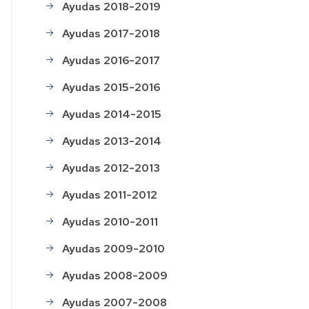
ayuda
Relación
de
Ayudas 2018-2019
de
salas
solicitudes
Impreso
Ayudas 2017-2018
presentadas
de
pagos
Ayudas 2016-2017
a
Actividades
personal
subvencionadas
Ayudas 2015-2016
Impreso
Ayudas 2014-2015
Histórico
de
de
Ayudas 2013-2014
pagos
ayudas
a
Ayudas 2012-2013
colectivos
Premios
consumo
Ayudas 2011-2012
responsables
Ayudas 2010-2011
Ayudas 2009-2010
Ayudas 2008-2009
Ayudas 2007-2008