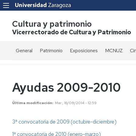
Cultura y patrimonio
Vicerrectorado de Cultura y Patrimonio
General
Patrimonio
Exposiciones
MCNUZ
Ci
Presentación
Las
ESPACIO
El
Ci
colecciones
CAJAL
Museo
'L
de
Bu
Oficinas
la
Est
Exposición
Premio
Ayudas 2009-2010
UZ
actual
Odón
Directorio
salas
de
Ci
Patrimonio
Goya
Buen
Au
Lista
Última modificación
Mar , 16/09/2014 - 12:59
histórico-
y
de
de
artístico
Saura
ci
correo
3ª convocatoria de 2009 (octubre-diciembre)
Patrimonio
Exposición
Ci
Becas
científico-
actual
Ce
de
1ª convocatoria de 2010 (enero-marzo)