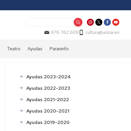
Buscar
976 762 609
cultura@unizar.es
Teatro
Ayudas
Paraninfo
Muestra
Programa
Historia
al
de
de
del
to
Teatro
ayudas
edificio
Ayudas 2023-2024
Menú
Universitario
Histórico
Qué
Galería
Ayudas 2022-2023
puede
de
de
subvencionarse
imágenes
ayudas
Ayudas 2021-2022
ado)
Procedimientos
Impreso
Visitas
Ayudas 2020-2021
e
de
guiadas
impresos
solicitud
Ayudas 2019-2020
de
Solicitud