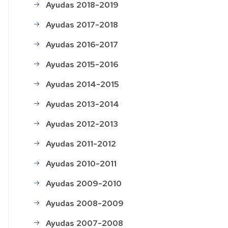
ayuda
Relación
de
Ayudas 2018-2019
de
salas
solicitudes
Impreso
Ayudas 2017-2018
presentadas
de
pagos
Ayudas 2016-2017
a
Actividades
personal
subvencionadas
Ayudas 2015-2016
Impreso
Ayudas 2014-2015
Histórico
de
de
Ayudas 2013-2014
pagos
ayudas
a
Ayudas 2012-2013
colectivos
Premios
consumo
Ayudas 2011-2012
responsables
Ayudas 2010-2011
Ayudas 2009-2010
Ayudas 2008-2009
Ayudas 2007-2008