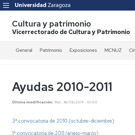
Cultura y patrimonio
Vicerrectorado de Cultura y Patrimonio
General
Patrimonio
Exposiciones
MCNUZ
Ci
Presentación
Las
ESPACIO
El
Ci
colecciones
CAJAL
Museo
'L
de
Bu
Oficinas
la
Est
Exposición
Premio
Ayudas 2010-2011
UZ
actual
Odón
Directorio
salas
de
Ci
Patrimonio
Goya
Buen
Au
Lista
Última modificación
Mar , 16/09/2014 - 01:00
histórico-
y
de
de
artístico
Saura
ci
correo
3ª convocatoria de 2010 (octubre-diciembre)
Patrimonio
Exposición
Ci
Becas
científico-
actual
Ce
de
1ª convocatoria de 2011 (enero-marzo)