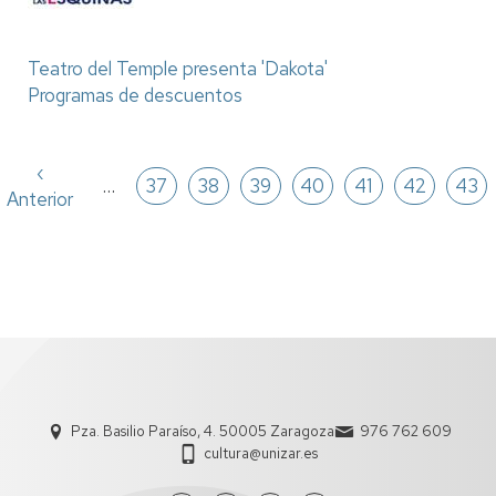
Teatro del Temple presenta 'Dakota'
Programas de descuentos
Paginación
a
Página
‹
…
Página
37
Página
38
Página
39
Página
40
Página
41
Página
42
Pági
43
Anterior
anterior
Pza. Basilio Paraíso, 4. 50005 Zaragoza
976 762 609
cultura@unizar.es