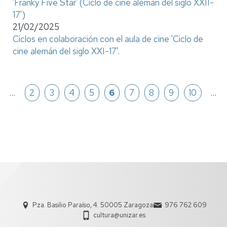
'Franky Five Star' (Ciclo de cine alemán del siglo XXII-
17')
21/02/2025
Ciclos en colaboración con el aula de cine 'Ciclo de
cine alemán del siglo XXI-17'.
Paginación
na
…
Página
2
Página
3
Página
4
Página
5
Página
6
Página
7
Página
8
Página
9
Página
10
…
ior
Pza. Basilio Paraíso, 4. 50005 Zaragoza
976 762 609
cultura@unizar.es