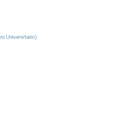
ayuda
Relación
de
de
salas
solicitudes
Impreso
presentadas
de
pagos
a
Actividades
o Universitario)
personal
subvencionadas
Impreso
Histórico
de
de
pagos
ayudas
a
colectivos
Premios
consumo
responsables